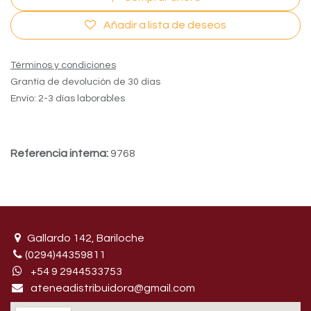
Añadir a lista de deseos
Términos y condiciones
Grantía de devolución de 30 días
Envío: 2-3 días laborables
Referencia interna:
9768
Gallardo 142, Bariloche
(0294)44359811
+54 9 29445​33753
ateneadistribuidora@gmail.com