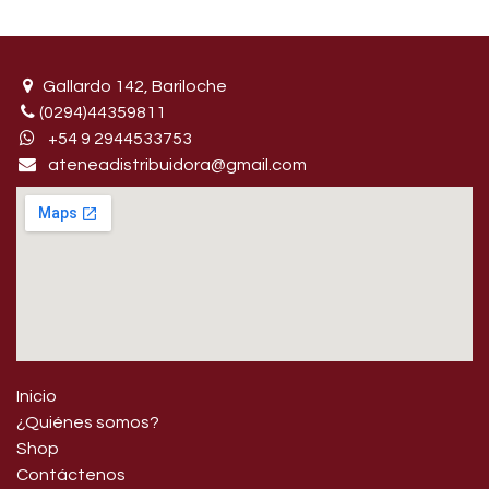
Gallardo 142, Bariloche
(0294)44359811
+54 9 29445​33753
ateneadistribuidora@gmail.com
Inicio
¿Quiénes somos?
Shop
Contáctenos