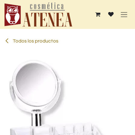
Ir al contenido
Todos los productos