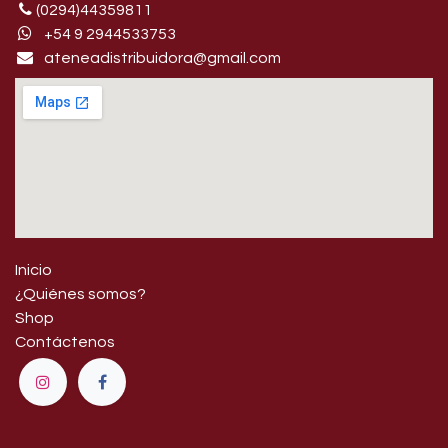
(0294)44359811
+54 9 29445​33753
ateneadistribuidora@gmail.com
Inicio
¿Quiénes somos?
Shop
Contáctenos