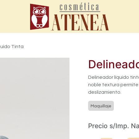
quido Tinta
Delineado
Delineador líquido tin
noble textura permite 
deslizamiento.
Maquillaje
Precio s/Imp. N