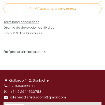
Añadir a lista de deseos
Términos y condiciones
Grantía de devolución de 30 días
Envío: 2-3 días laborables
Referencia interna:
3006
Gallardo 142, Bariloche
(0294)44359811
+54 9 29445​33753
ateneadistribuidora@gmail.com