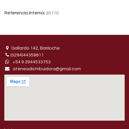
Referencia interna:
20110
Gallardo 142, Bariloche
(0294)44359811
+54 9 29445​33753
ateneadistribuidora@gmail.com