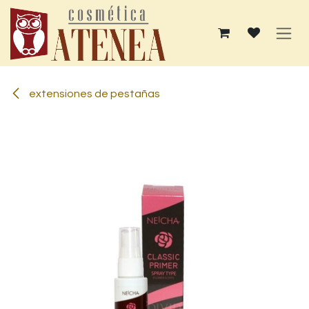
Ir al contenido
extensiones de pestañas