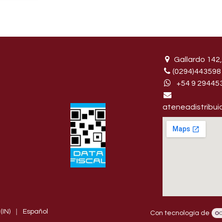
Gallardo 142,
(0294)443598
+54 9 29445
ateneadistribu
(IN)
|
Español
Con tecnología de