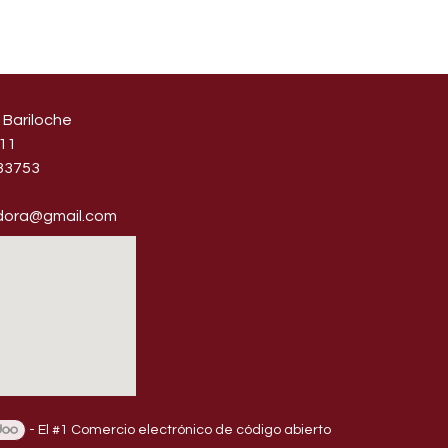
 Bariloche
11
​33753
idora@gmail.com
- El #1
Comercio electrónico de código abierto